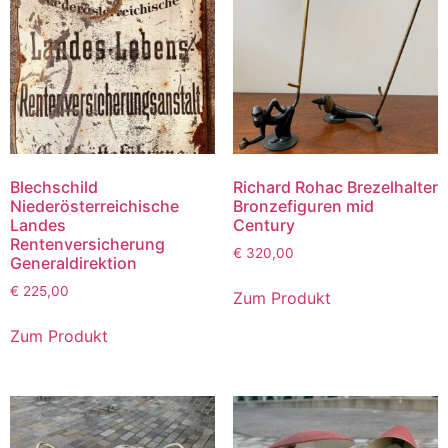
Blechschild
Richard Rohac Brezelhalter
Niederösterreichische
Bronzefiguren mid
Landes
Century
Rentenversicherung
€
320,00
Generaldirektion
€
225,00
Zum Produkt
Zum Produkt