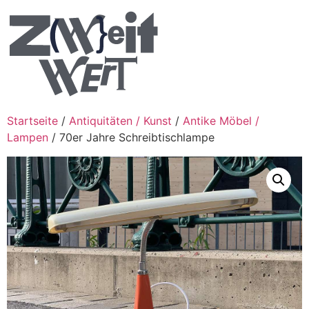
Startseite
/
Antiquitäten / Kunst
/
Antike Möbel /
Lampen
/ 70er Jahre Schreibtischlampe